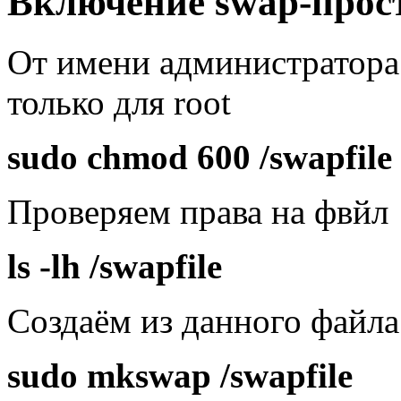
Включение swap-прос
От имени администратора
только для root
sudo chmod 600 /swapfile
Проверяем права на фвйл
ls -lh /swapfile
Создаём из данного файла
sudo mkswap /swapfile