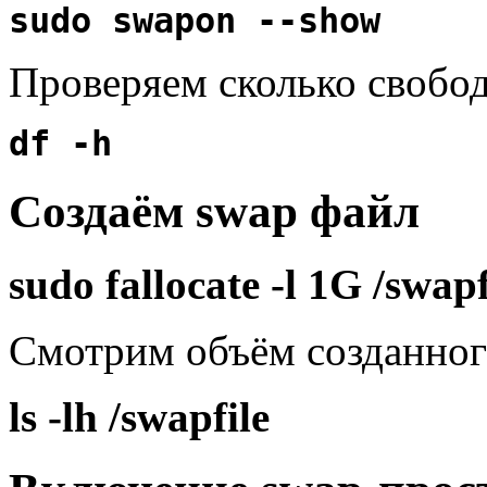
sudo swapon --show
Проверяем сколько свобод
df -h
Создаём swap файл
sudo fallocate -l 1G /swapf
Смотрим объём созданног
ls -lh /swapfile